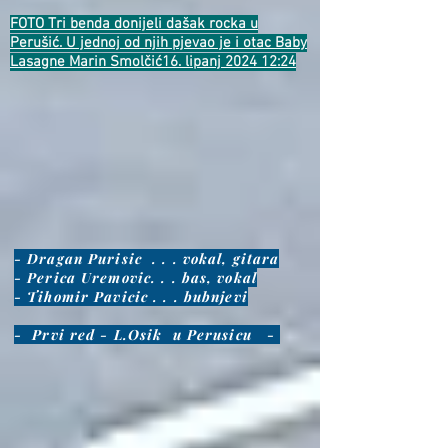
FOTO Tri benda donijeli dašak rocka u
Perušić. U jednoj od njih pjevao je i otac Baby
Lasagne Marin Smolčić16. lipanj 2024 12:24
- Dragan Purisic . . . vokal, gitara
- Perica Uremovic. . . bas, vokal
- Tihomir Pavicic . . . bubnjevi
- Prvi red - L.Osik u Perusicu -