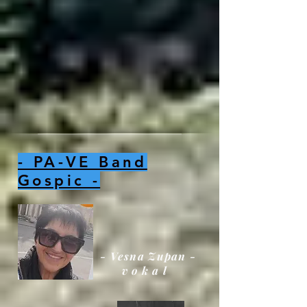
- PA-VE Band
Gospic -
- Vesna Zupan -
v o k a l