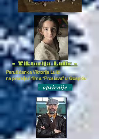
- Viktorija Lulic -
Perušićanka Viktorija Lulić
na premijeri filma “Proslava” u Gospiću
- opsirnije -