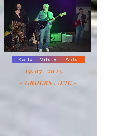
Karla - Mile B. - Ante
19.07. 2025
.
- GROCKS . .KIC -