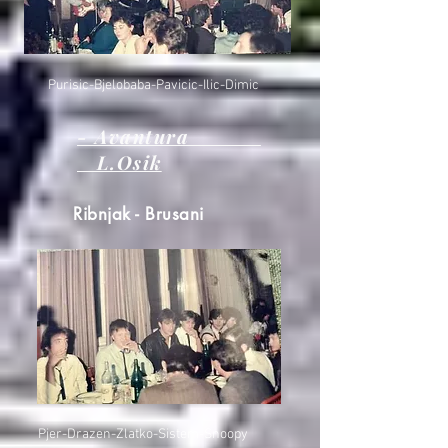
Purisic-Bjelobaba-Pavicic-Ilic-Dimic
- Avantura
L.Osik
Ribnjak - Brusani
Pjer-Drazen-Zlatko-Sistem-Snoopy