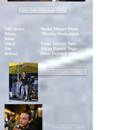
Rolac-Šuki-Miki-Tuga-Pećak
Solo gitara: Marko Murgić-Pećak
Ritam: Miroslav Grabašnjak
Rolac
Vokal: Vlado Šulentić Šuki
Bas: Pavao Dasović Tuga
Bubanj: Milan Vujnović Miki
- Andre Stanic - Tihin
- Tonci Stanic - Jurin