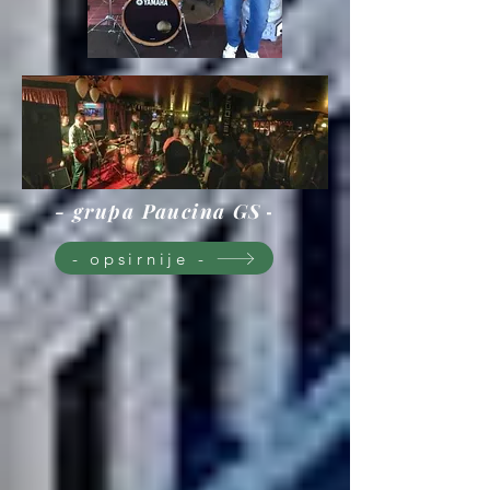
- grupa Paucina GS
-
- opsirnije -