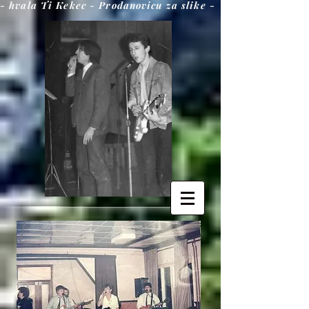
- hvala Ti Kekec - Prodanovicu za slike -