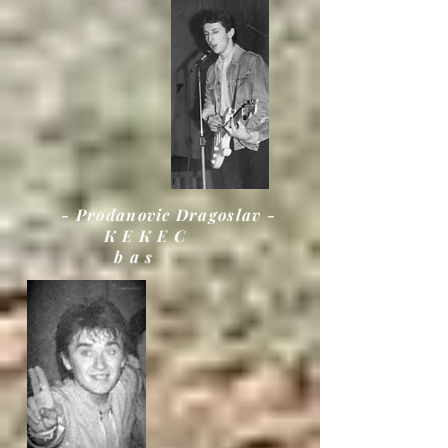
- Prodanovic Dragoslav -
K E K E C
b a s