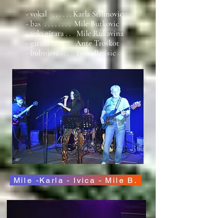
- vokal . . . . . . Karla Stilinovic
- bas . . . . . . . . Mile Butkovic
- solo gitara . . Mile Rukavina
- gitara . . . . . . Ante Troskot
- bubnjevi . . . Ivica Perisic
Mile -Karla - Ivica - Mile B.