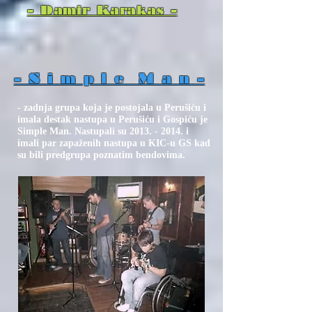
- Damir Karakas -
- S i m p l e M a n -
- zadnja grupa koja je postojala u Perušiću i
imala destak nastupa u Perušiću i Gospiću je
Simple Man. Nastupali su
2013. - 2014
. i
imali par zapaženih nastupa u KIC-u GS kad
su bili predgrupa poznatim bendovima.