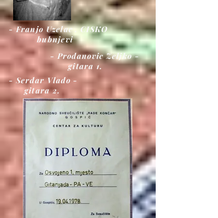
- Franjo Uzelac . CISKO
bubnjevi
- Prodanovic Zeljko -
gitara 1.
- Serdar Vlado -
gitara 2.