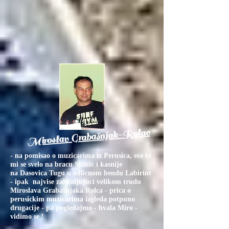
Miroslav Grabašnjak-Rolac
- na pomisao o muzicarima iz Perusica, sve bi
mi se svelo na bracu Stanic i kasnije
na Dasovica Tugu u odlicnom bendu Labirint
- ipak najvise zahvaljujuci velikom trudu
Miroslava Grabašnjaka Rolca - prica o
perusickim muzicarima izgleda potpuno
drugacije - pa pogledajmo - hvala Miro -
vidimo se !