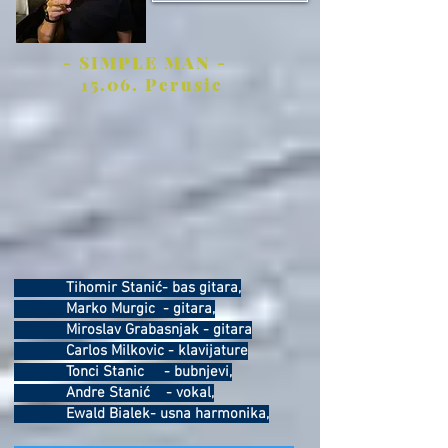
- SIMPLE MAN -
15.06. Perusic
Tihomir Stanić- bas gitara,
Marko Murgic - gitara,
Miroslav Grabasnjak - gitara
Carlos Milkovic - klavijature
Tonci Stanic - bubnjevi,
Andre Stanić - vokal,
Ewald Bialek- usna harmonika,