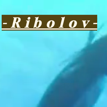
- R i b o l o v -